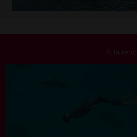
E
À la ren