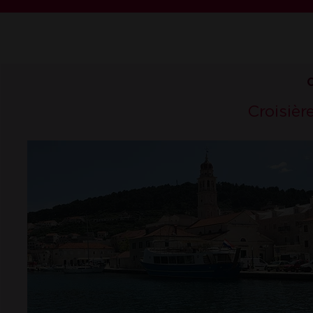
C
Croisièr