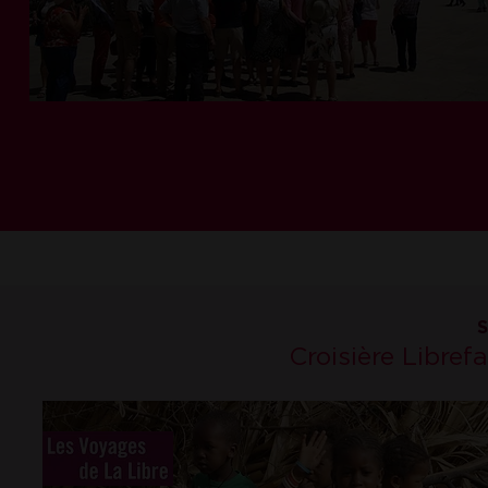
S
Croisière Libref