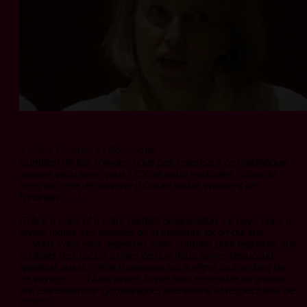
«
Chers Christine et Dominique,
Combien de fois n’avons-nous pas repensé à ce magnifique
voyage vécu avec vous ! C’était extra -ordinaire ...dans le
sens où cette découverte d’Oman sortait vraiment de
l’ordinaire … !
Grâce à vous et à votre parfaite organisation, ce pays nous a
révélé toutes ses facettes de la meilleure façon qui soit
….Vous vous êtes dépensés sans compter pour répondre aux
souhaits de chacun ...mais ce que nous avons beaucoup
apprécié aussi, c’était l’harmonie qui a régné tout au long de
ce voyage …. Nous avons formé tous ensemble un groupe
uni, extrêmement sympathique, attentionné et respectueux de
chacun ..