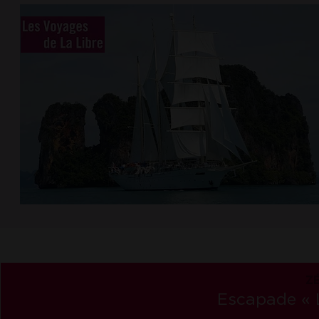
ZÉ
Escapa
de « 