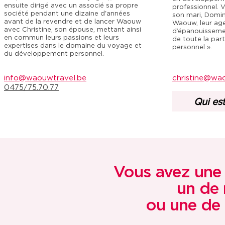
ensuite dirigé avec un associé sa propre
professionnel. 
société pendant une dizaine d'années
son mari, Domin
avant de la revendre et de lancer Waouw
Waouw, leur ag
avec Christine, son épouse, mettant ainsi
d’épanouissemen
en commun leurs passions et leurs
de toute la par
expertises dans le domaine du voyage et
personnel ».
du développement personnel.
info@waouwtravel.be
christine@wa
0475/75.70.77
Qui est
Vous avez une
un de
ou une de