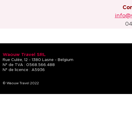
Con
info@
04
Waouw Travel SRL
Rue Culée, 12 - 1380 Lasne - Belgium
N° de TVA : 0568.566.488
N° de licence : A5936
© Waouw Travel 2022