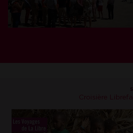
S
Croisière Libref