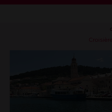
C
Croisièr