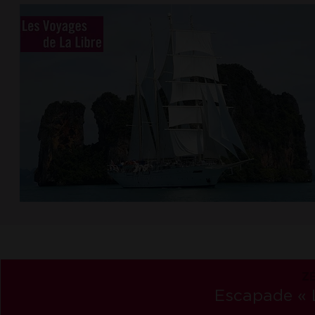
ZÉ
Escapa
de « 