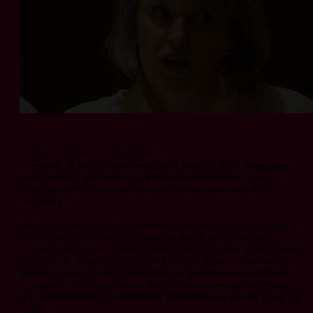
«
Chers Christine et Dominique,
Combien de fois n’avons-nous pas repensé à ce magnifique
voyage vécu avec vous ! C’était extra -ordinaire ...dans le
sens où cette découverte d’Oman sortait vraiment de
l’ordinaire … !
Grâce à vous et à votre parfaite organisation, ce pays nous a
révélé toutes ses facettes de la meilleure façon qui soit
….Vous vous êtes dépensés sans compter pour répondre aux
souhaits de chacun ...mais ce que nous avons beaucoup
apprécié aussi, c’était l’harmonie qui a régné tout au long de
ce voyage …. Nous avons formé tous ensemble un groupe
uni, extrêmement sympathique, attentionné et respectueux de
chacun ..