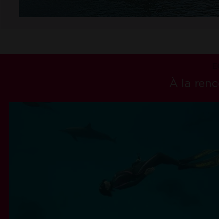
E
À la ren